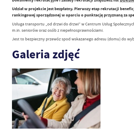
Dokumenty rekrutacyjne i zasady rekrutacji znajdziesz na:
DOKUM
Udział w projekcie jest bezpłatny. Pierwszy etap rekrutacji benefic
rankingowej sporządzonej w oparciu o punktację przyznaną za sp
Usługa transportu „od drzwi do drzwi” w Centrum Usług Społecznyc
m.in. seniorów oraz osób z niepełnosprawnościami.
Jest to bezpieczny przewóz spod wskazanego adresu (domu) do wybran
Galeria zdjęć