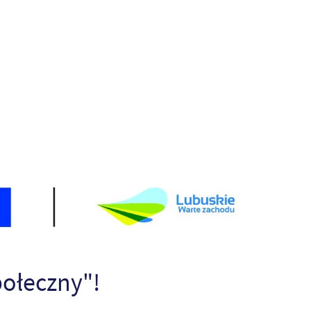
połeczny"!