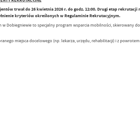
ENTY REKRUTACYJNE
jentów trwał do 26 kwietnia 2026 r. do godz. 12:00. Drugi etap rekrutacji 
ełnienie kryteriów określonych w Regulaminie Rekrutacyjnym.
h w Dobiegniewie to specjalny program wsparcia mobilności, skierowany d
ego miejsca docelowego (np. lekarza, urzędu, rehabilitacji) i z powrotem