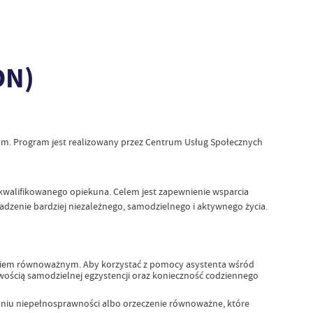
ON)
nym. Program jest realizowany przez Centrum Usług Społecznych
kwalifikowanego opiekuna. Celem jest zapewnienie wsparcia
zenie bardziej niezależnego, samodzielnego i aktywnego życia.
czeniem równoważnym. Aby korzystać z pomocy asystenta wśród
wością samodzielnej egzystencji oraz konieczność codziennego
niu niepełnosprawności albo orzeczenie równoważne, które