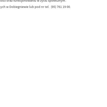
ści oraz funkcjonowaniu w życiu społecznym.
ch w Dobiegniewie lub pod nr tel. (95) 761 19 00.