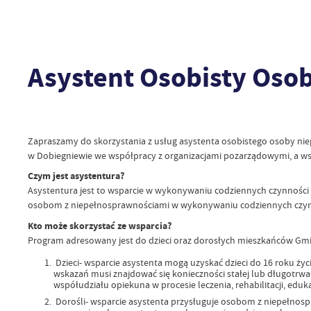
Asystent Osobisty Oso
Zapraszamy do skorzystania z usług asystenta osobistego osoby nie
w Dobiegniewie we współpracy z organizacjami pozarządowymi, a wsp
Czym jest asystentura?
Asystentura jest to wsparcie w wykonywaniu codziennych czynności 
osobom z niepełnosprawnościami w wykonywaniu codziennych czynnoś
Kto może skorzystać ze wsparcia?
Program adresowany jest do dzieci oraz dorosłych mieszkańców Gm
Dzieci- wsparcie asystenta mogą uzyskać dzieci do 16 roku ż
wskazań musi znajdować się konieczności stałej lub długotrwa
współudziału opiekuna w procesie leczenia, rehabilitacji, eduka
Dorośli- wsparcie asystenta przysługuje osobom z niepełno