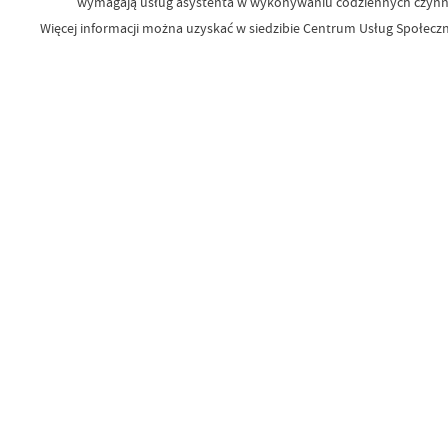
wymagają usług asystenta w wykonywaniu codziennych czynno
Więcej informacji można uzyskać w siedzibie Centrum Usług Społeczny