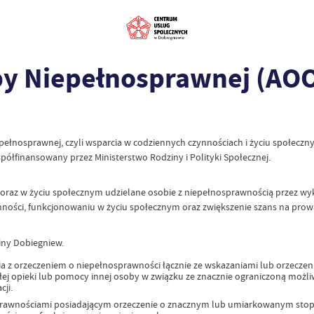
by Niepełnosprawnej (AO
pełnosprawnej, czyli wsparcia w codziennych czynnościach i życiu społecz
ółfinansowany przez Ministerstwo Rodziny i Polityki Społecznej.
oraz w życiu społecznym udzielane osobie z niepełnosprawnością przez wy
ci, funkcjonowaniu w życiu społecznym oraz zwiększenie szans na prowad
iny Dobiegniew.
ycia z orzeczeniem o niepełnosprawności łącznie ze wskazaniami lub orze
łej opieki lub pomocy innej osoby w związku ze znacznie ograniczoną możli
cji.
sprawnościami posiadającym orzeczenie o znacznym lub umiarkowanym stop